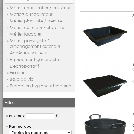
Métier charpentier / couvreur
Métiers d’installateur
Métier plaquiste / peintre
Métier carreleur / chapiste
Métier façadier
Métier paysagiste /
aménagement extérieur
Accès en hauteur
Équipement généraliste
Électroportatif
Fixation
Base de vie
Protection hygiène et sécurité
Filtres
Prix max
€
Par marque