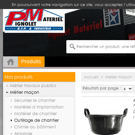
En poursuivant votre navigation sur ce site, vous acceptez l’utili
Produits
Nos produits
Accueil
>
Métier maçon
Métier travaux publics
Résultats par page :
Métier maçon
Sécuriser le chantier
Matériel d’implantation
Matériel de chantier
Outillage de chantier
Chimie du bâtiment
Arrosage