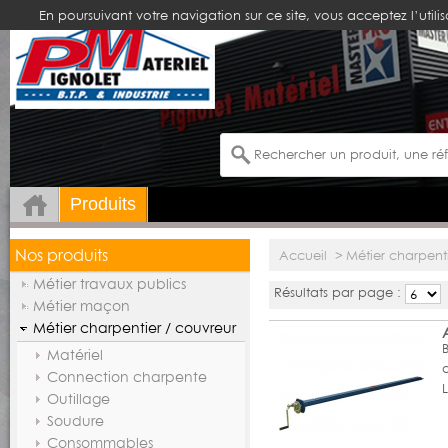
En poursuivant votre navigation sur ce site, vous acceptez l’utili
Produits
Nos produits
Accueil
>
Métier charpent
Métier travaux publics
Résultats par page :
Métier maçon
Métier charpentier / couvreur
Matériel
q
Connection charpente
Outillage
Soudure
Consommables