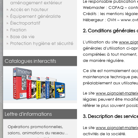
Le responsable publication
aménagement extérieur
Webmaster : COFAQ – cont
Accès en hauteur
Crédits : les mentions légal
Équipement généraliste
Hébergeur : OVH – www.o
Électroportatif
Fixation
2. Conditions générales d
Base de vie
L'utilisation du site
www.pign
Protection hygiène et sécurité
générales d'utilisation ci-ap
complétées à tout moment, le
Catalogues interactifs
de manière régulière.
Ce site est normalement acce
maintenance technique peut
préalablement aux utilisateur
Le site
www.pignolet-materi
légales peuvent être modifiée
référer le plus souvent poss
Lettre d'informations
3. Description des service
Opérations promotionnelles,
Le site
www.pignolet-materi
salons, animations du reseau...
activités de la société.