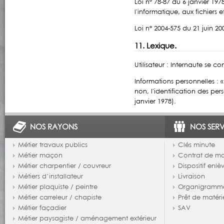
Loi n° 78-87 du 6 janvier 19
l'informatique, aux fichiers e
Loi n° 2004-575 du 21 juin 
11. Lexique.
Utilisateur : Internaute se c
Informations personnelles : 
non, l'identification des per
janvier 1978).
NOS RAYONS
NOS SERV
Métier travaux publics
Clés minute
Métier maçon
Contrat de m
Métier charpentier / couvreur
Dispositif enl
Métiers d’installateur
Livraison
Métier plaquiste / peintre
Organigramm
Métier carreleur / chapiste
Prêt de matéri
Métier façadier
SAV
Métier paysagiste / aménagement extérieur