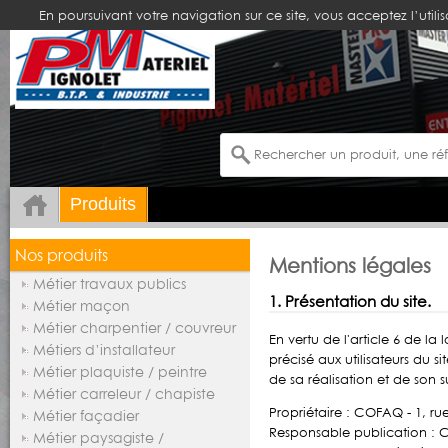
En poursuivant votre navigation sur ce site, vous acceptez l’utili
Produits
Nos produits
Mentions légales
Métier travaux publics
1. Présentation du site.
Métier maçon
Métier charpentier / couvreur
En vertu de l'article 6 de la
Métiers d’installateur
précisé aux utilisateurs du si
Métier plaquiste / peintre
de sa réalisation et de son su
Métier carreleur / chapiste
Propriétaire : COFAQ - 1, rue
Métier façadier
Responsable publication :
Métier paysagiste /