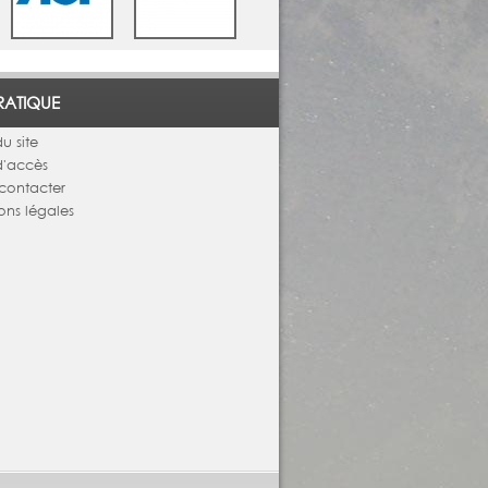
RATIQUE
u site
d'accès
contacter
ons légales