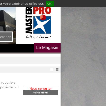
r votre expérience utilisateur.
Ok!
ercher
Le Magasin
n robuste en
posé de : - 1
Nous consulter
Voir le détail