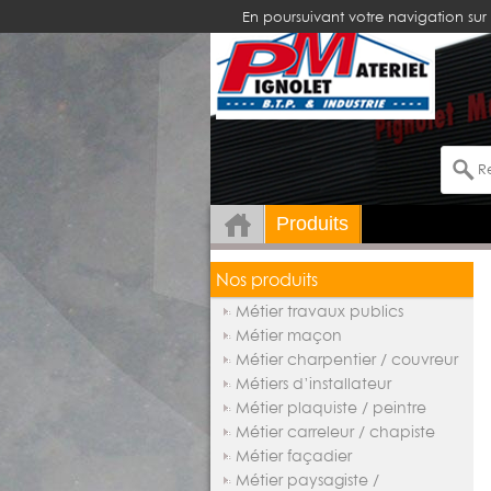
En poursuivant votre navigation sur 
Produits
Nos produits
Métier travaux publics
Métier maçon
Métier charpentier / couvreur
Métiers d’installateur
Métier plaquiste / peintre
Métier carreleur / chapiste
Métier façadier
Métier paysagiste /