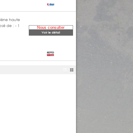
ylène haute
é de : - 1
Nous consulter
Voir le détail