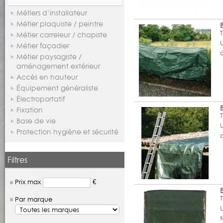
Métiers d’installateur
Métier plaquiste / peintre
Métier carreleur / chapiste
Métier façadier
Métier paysagiste /
aménagement extérieur
Accès en hauteur
Équipement généraliste
Électroportatif
Fixation
Base de vie
Protection hygiène et sécurité
Filtres
Prix max
€
Par marque
t