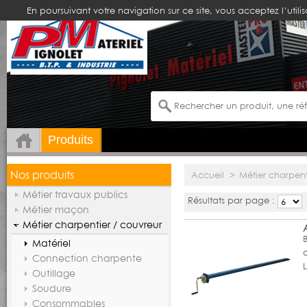
En poursuivant votre navigation sur ce site, vous acceptez l’utili
Produits
Nos produits
Accueil
>
Métier charpent
Métier travaux publics
Résultats par page :
Métier maçon
Métier charpentier / couvreur
Matériel
q
Connection charpente
Outillage
Soudure
Consommables