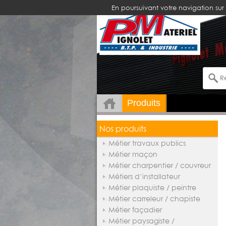
En poursuivant votre navigation sur 
Produits
Nos produits
Métier travaux publics
Métier maçon
Métier charpentier / couvreur
Métiers d’installateur
Métier plaquiste / peintre
Métier carreleur / chapiste
Métier façadier
Métier paysagiste /