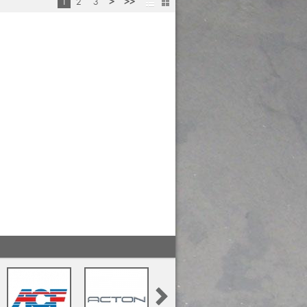
1
2
3
>
>>