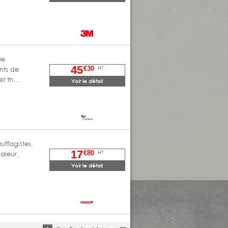
le
45
HT
€30
nts de
 et th…
Voir le détail
uffagistes.
17
HT
€80
aleur.
Voir le détail