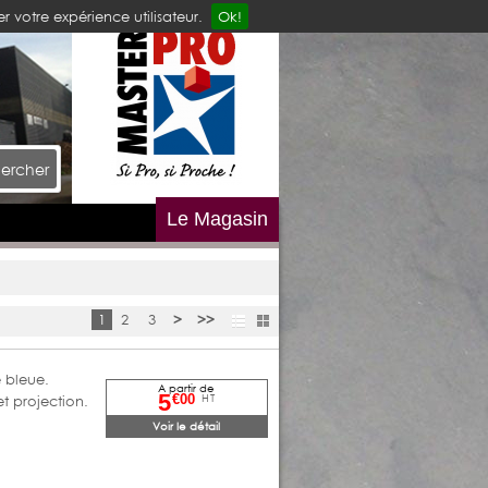
r votre expérience utilisateur.
Ok!
ercher
Le Magasin
1
2
3
>
>>
e bleue.
A partir de
5
HT
€00
t projection.
Voir le détail