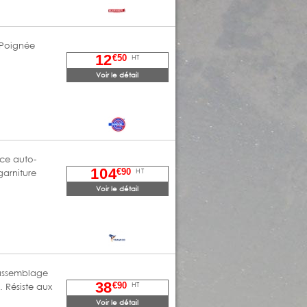
 Poignée
12
HT
€50
Voir le détail
ce auto-
104
HT
€90
garniture
…
Voir le détail
l'assemblage
38
HT
€90
. Résiste aux
Voir le détail