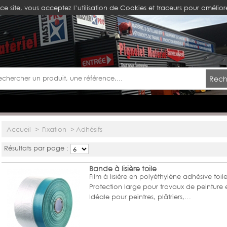
ce site, vous acceptez l’utilisation de Cookies et traceurs pour améliore
Rech
Accueil
>
Fixation
>
Adhésifs
Résultats par page :
Bande à lisière toile
Film à lisière en polyéthylène adhésive toil
Protection large pour travaux de peinture e
Idéale pour peintres, plâtriers,…