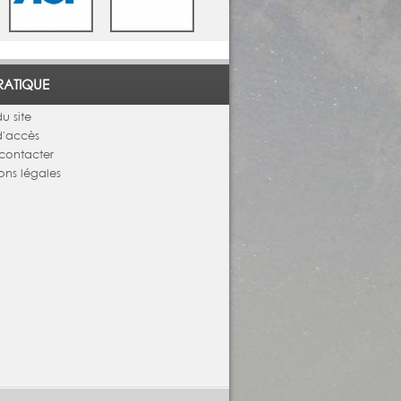
RATIQUE
u site
d'accès
contacter
ons légales