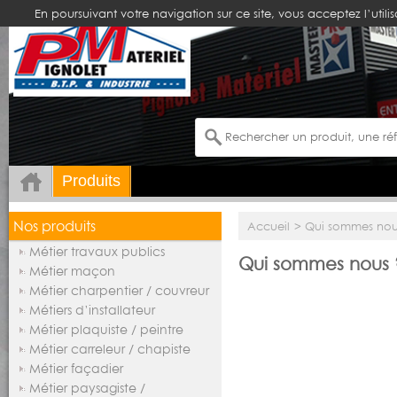
En poursuivant votre navigation sur ce site, vous acceptez l’utili
Produits
Nos produits
Accueil
>
Qui sommes nou
Métier travaux publics
Qui sommes nous 
Métier maçon
Métier charpentier / couvreur
Métiers d’installateur
Métier plaquiste / peintre
Métier carreleur / chapiste
Métier façadier
Métier paysagiste /