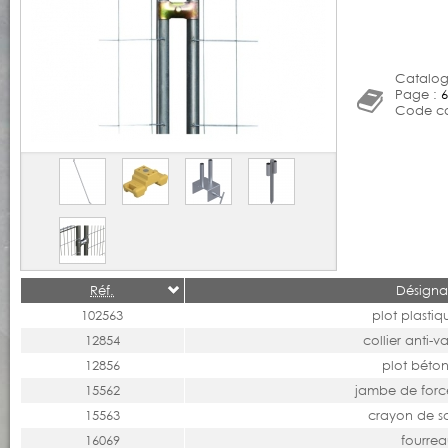
Catalog
Page :
6
Code ca
Réf.
Désigna
102563
plot plastiq
12854
collier anti-
12856
plot béton
15562
jambe de for
15563
crayon de s
16069
fourrea