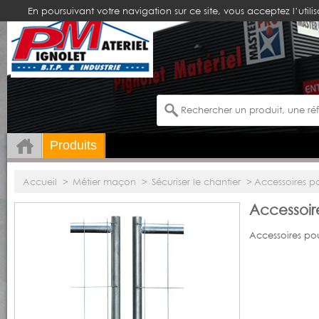
En poursuivant votre navigation sur ce site, vous acceptez l’utili
Produits
Accueil
>
Métier maçon
>
Sécuriser le chantier
>
Accessoires po
Accessoir
Accessoires pou